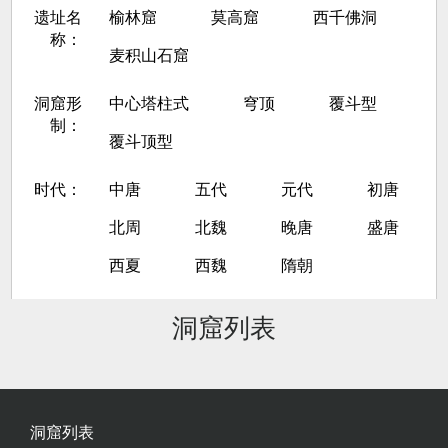
遗址名
榆林窟
莫高窟
西千佛洞
称：
麦积山石窟
洞窟形
中心塔柱式
穹顶
覆斗型
制：
覆斗顶型
时代：
中唐
五代
元代
初唐
北周
北魏
晚唐
盛唐
西夏
西魏
隋朝
洞窟列表
洞窟列表